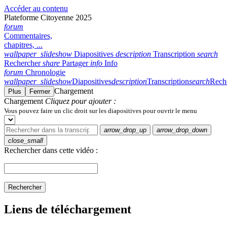
Accéder au contenu
Plateforme Citoyenne 2025
forum
Commentaires,
chapitres, ...
wallpaper_slideshow
Diapositives
description
Transcription
search
Rechercher
share
Partager
info
Info
forum
Chronologie
wallpaper_slideshow
Diapositives
description
Transcription
search
Rech
Chargement
Plus
Fermer
Chargement
Cliquez pour ajouter :
Vous pouvez faire un clic droit sur les diapositives pour ouvrir le menu
arrow_drop_up
arrow_drop_down
close_small
Rechercher dans cette vidéo :
Rechercher
Liens de téléchargement